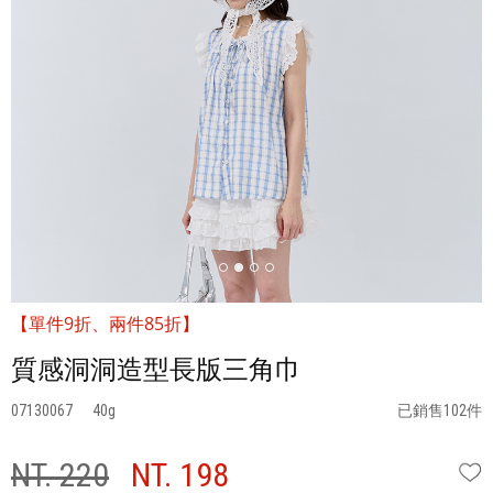
【單件9折、兩件85折】
質感洞洞造型長版三角巾
07130067
40
已銷售102件
NT. 220
NT. 198
W