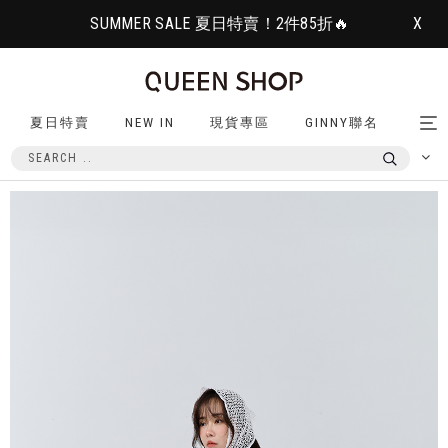
SUMMER SALE 夏日特賣！2件85折🔥
X
夏日特賣
NEW IN
現貨專區
GINNY聯名
Tog
nav