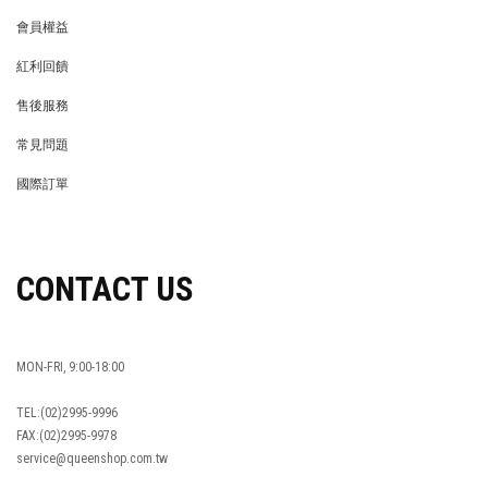
會員權益
MEMBER
紅利回饋
REWARDS POINTS
售後服務
RETURN POLICY
常見問題
FAQ
國際訂單
OVERSEAS ORDERS
CONTACT US
MON-FRI, 9:00-18:00
TEL:(02)2995-9996
FAX:(02)2995-9978
service@queenshop.com.tw