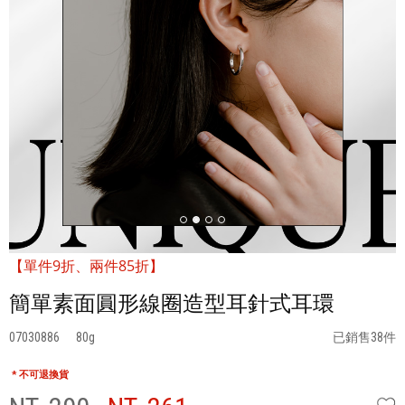
【單件9折、兩件85折】
簡單素面圓形線圈造型耳針式耳環
07030886
80
已銷售38件
* 不可退換貨
W