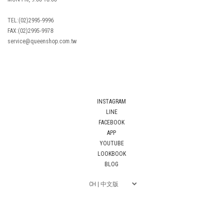
TEL:(02)2995-9996
FAX:(02)2995-9978
service@queenshop.com.tw
INSTAGRAM
LINE
FACEBOOK
APP
YOUTUBE
LOOKBOOK
BLOG