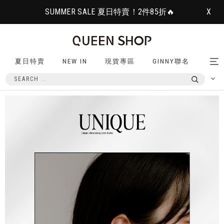
SUMMER SALE 夏日特賣！2件85折🔥
X
夏日特賣
NEW IN
現貨專區
GINNY聯名
Tog
nav