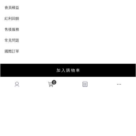
會員權益
MEMBER
紅利回饋
REWARDS POINTS
售後服務
RETURN POLICY
常見問題
FAQ
國際訂單
OVERSEAS ORDERS
加 入 購 物 車
CONTACT US
0
MON-FRI, 9:00-18:00
TEL:(02)2995-9996
FAX:(02)2995-9978
service@queenshop.com.tw