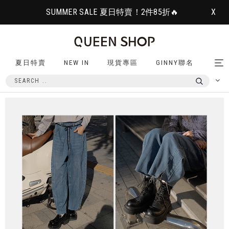
SUMMER SALE 夏日特賣！2件85折🔥
X
夏日特賣
NEW IN
現貨專區
GINNY聯名
Tog
nav