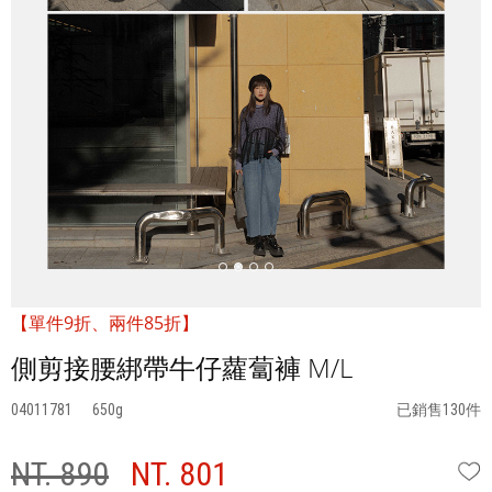
【單件9折、兩件85折】
側剪接腰綁帶牛仔蘿蔔褲 M/L
04011781
650
已銷售130件
NT. 890
NT. 801
W