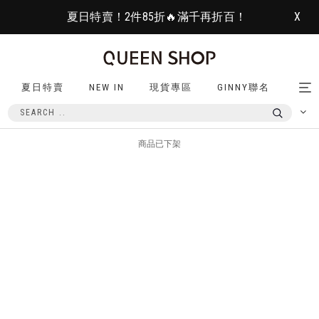
夏日特賣！2件85折🔥滿千再折百！
X
夏日特賣
NEW IN
現貨專區
GINNY聯名
Tog
nav
商品已下架