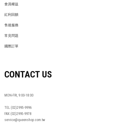
會員權益
MEMBER
紅利回饋
REWARDS POINTS
售後服務
RETURN POLICY
常見問題
FAQ
國際訂單
OVERSEAS ORDERS
CONTACT US
MON-FRI, 9:00-18:00
TEL:(02)2995-9996
FAX:(02)2995-9978
service@queenshop.com.tw