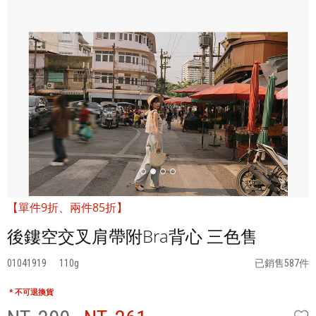
【單件9折、兩件85折】
後鏤空交叉肩帶附Bra背心 三色售
01041919
110
已銷售587件
* 不可退換貨
W