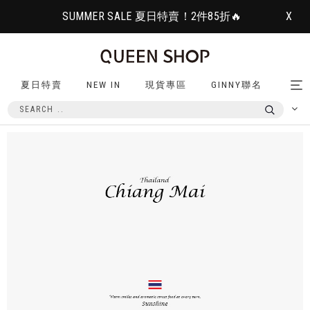
SUMMER SALE 夏日特賣！2件85折🔥
X
夏日特賣
NEW IN
現貨專區
GINNY聯名
Tog
nav