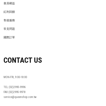
會員權益
MEMBER
紅利回饋
REWARDS POINTS
售後服務
RETURN POLICY
常見問題
FAQ
國際訂單
OVERSEAS ORDERS
CONTACT US
MON-FRI, 9:00-18:00
TEL:(02)2995-9996
FAX:(02)2995-9978
service@queenshop.com.tw