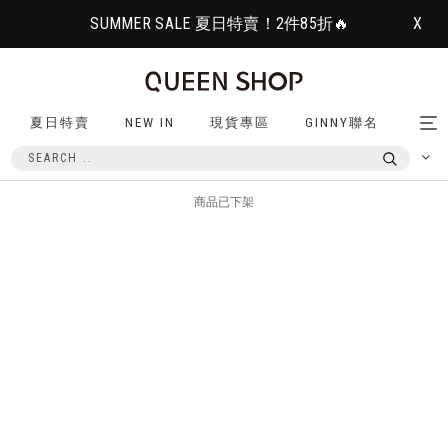
SUMMER SALE 夏日特賣！2件85折🔥
X
夏日特賣
NEW IN
現貨專區
GINNY聯名
Tog
nav
商品已下架