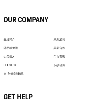
OUR COMPANY
品牌簡介
最新消息
BRAND STORY
NEWS
隱私權保護
異業合作
PRIVACY POLICY
BRAND COOPERATION
企業徵才
門市資訊
WE’RE HIRING!
STORE
LIFE STORE
永續發展
LIFE STORE
永續發展
穿搭特派員招募
穿搭特派員招募
GET HELP