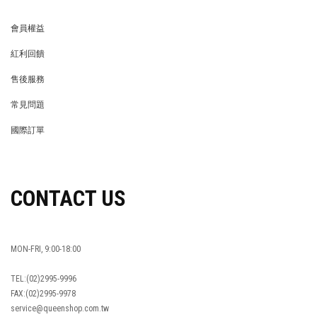
會員權益
MEMBER
紅利回饋
REWARDS POINTS
售後服務
RETURN POLICY
常見問題
FAQ
國際訂單
OVERSEAS ORDERS
CONTACT US
MON-FRI, 9:00-18:00
TEL:(02)2995-9996
FAX:(02)2995-9978
service@queenshop.com.tw