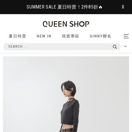
SUMMER SALE 夏日特賣！2件85折🔥
X
夏日特賣
NEW IN
現貨專區
GINNY聯名
Tog
nav