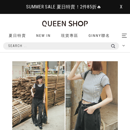
SUMMER SALE 夏日特賣！2件85折🔥
X
夏日特賣
NEW IN
現貨專區
GINNY聯名
Tog
nav