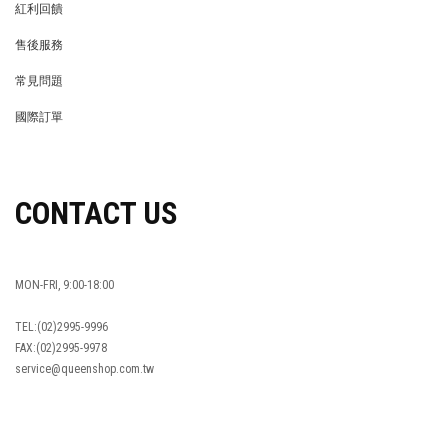
紅利回饋
REWARDS POINTS
售後服務
RETURN POLICY
常見問題
FAQ
國際訂單
OVERSEAS ORDERS
CONTACT US
MON-FRI, 9:00-18:00
TEL:(02)2995-9996
FAX:(02)2995-9978
service@queenshop.com.tw