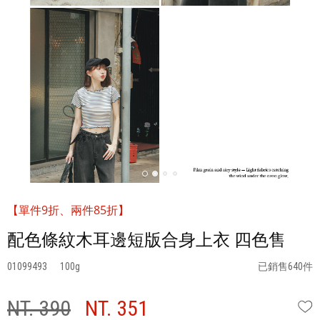
【單件9折、兩件85折】
配色條紋木耳邊短版合身上衣 四色售
01099493
100
已銷售640件
NT. 390
NT. 351
W