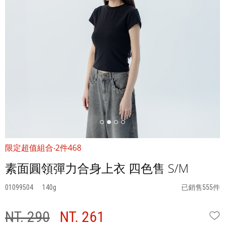
限定超值組合‧2件468
素面圓領彈力合身上衣 四色售 S/M
01099504
140
已銷售555件
NT. 290
NT. 261
W