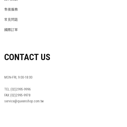
REWARDS POINTS
售後服務
RETURN POLICY
常見問題
FAQ
國際訂單
OVERSEAS ORDERS
CONTACT US
MON-FRI, 9:00-18:00
TEL:(02)2995-9996
FAX:(02)2995-9978
service@queenshop.com.tw