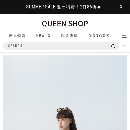
SUMMER SALE 夏日特賣！2件85折🔥
X
夏日特賣
NEW IN
現貨專區
GINNY聯名
Tog
nav