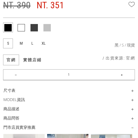
NT. 390
NT. 351
W
S
M
L
XL
黑
S
現貨
/ 出貨來源:
官網
官網
實體店鋪
尺寸表
MODEL資訊
商品描述
商品問答
門市店員實穿推薦