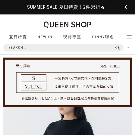
SUMMER SALE 夏日特賣！2件85折🔥
X
夏日特賣
NEW IN
現貨專區
GINNY聯名
Tog
nav