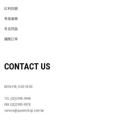
MEMBER
紅利回饋
REWARDS POINTS
售後服務
RETURN POLICY
常見問題
FAQ
國際訂單
OVERSEAS ORDERS
CONTACT US
MON-FRI, 9:00-18:00
TEL:(02)2995-9996
FAX:(02)2995-9978
service@queenshop.com.tw