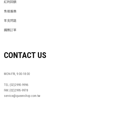
紅利回饋
REWARDS POINTS
售後服務
RETURN POLICY
常見問題
FAQ
國際訂單
OVERSEAS ORDERS
CONTACT US
MON-FRI, 9:00-18:00
TEL:(02)2995-9996
FAX:(02)2995-9978
service@queenshop.com.tw