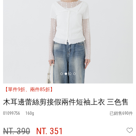
【單件9折、兩件85折】
木耳邊蕾絲剪接假兩件短袖上衣 三色售
01099756
160
已銷售690件
NT. 390
NT. 351
W