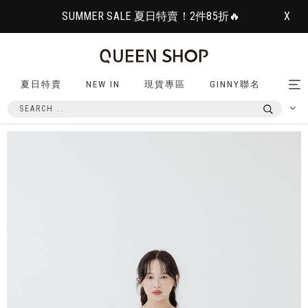
SUMMER SALE 夏日特賣！2件85折🔥
X
夏日特賣
NEW IN
現貨專區
GINNY聯名
Tog
nav