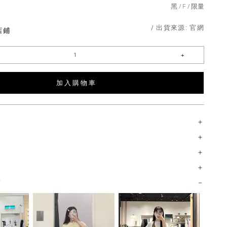
黑
F
限量
/ 出貨來源:
官網
店鋪
加 入 購 物 車
薦