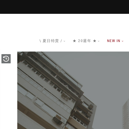
\ 夏日特賣 /
★ 20週年 ★
NEW IN