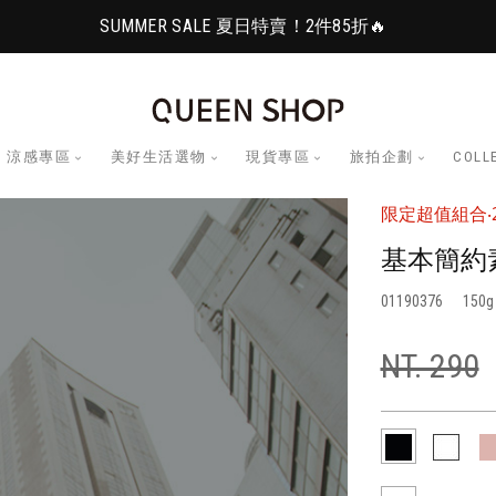
SUMMER SALE 夏日特賣！2件85折🔥
涼感專區
美好生活選物
現貨專區
旅拍企劃
COLL
限定超值組合‧2
基本簡約
01190376
150
NT. 290