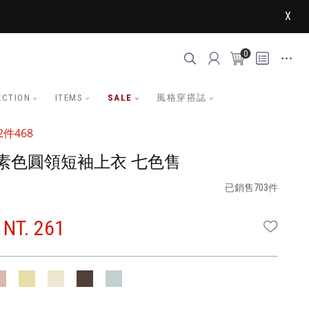
X
0
ECTION
ITEMS
SALE
風格穿搭誌
件468
素色圓領短袖上衣 七色售
已銷售703件
NT. 261
WISHLI