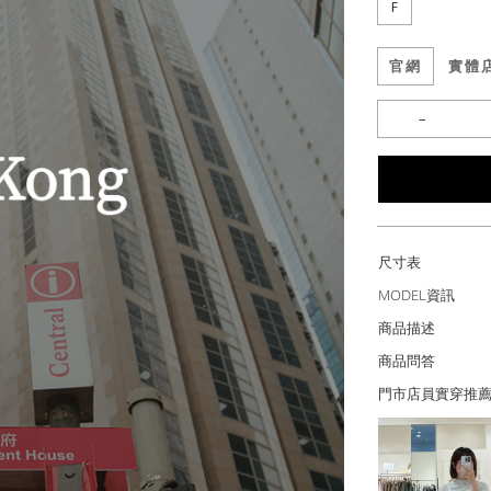
F
官網
實體
尺寸表
MODEL資訊
商品描述
商品問答
門市店員實穿推