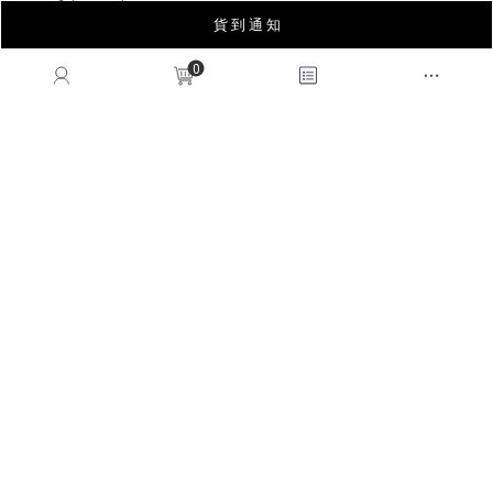
貨 到 通 知
0
INSTAGRAM
LINE
FACEBOOK
APP
YOUTUBE
LOOKBOOK
BLOG
薩摩亞商皇后國際有限公司台灣分公司｜統編53678183
© 2026
QUEENSHOP
. All Rights Reserved