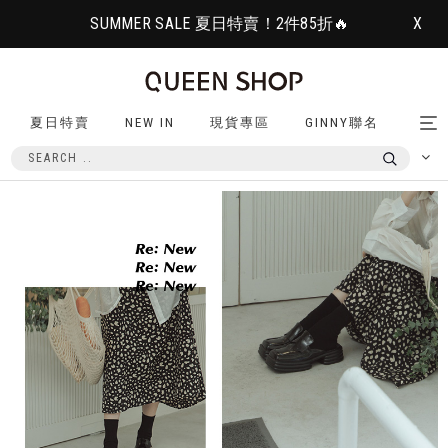
SUMMER SALE 夏日特賣！2件85折🔥
X
夏日特賣
NEW IN
現貨專區
GINNY聯名
Tog
nav