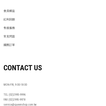
會員權益
MEMBER
紅利回饋
REWARDS POINTS
售後服務
RETURN POLICY
常見問題
FAQ
國際訂單
OVERSEAS ORDERS
CONTACT US
MON-FRI, 9:00-18:00
TEL:(02)2995-9996
FAX:(02)2995-9978
service@queenshop.com.tw