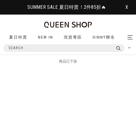
SUMMER SALE 夏日特賣！2件85折🔥
X
夏日特賣
NEW IN
現貨專區
GINNY聯名
Tog
nav
商品已下架