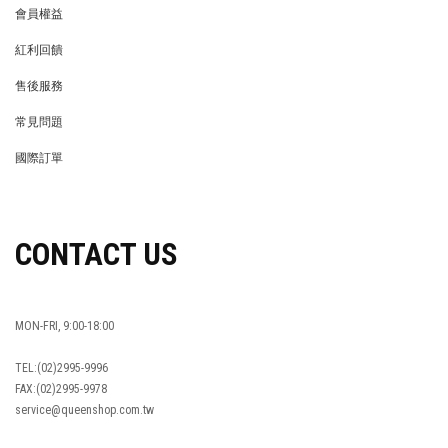
會員權益
MEMBER
紅利回饋
REWARDS POINTS
售後服務
RETURN POLICY
常見問題
FAQ
國際訂單
OVERSEAS ORDERS
CONTACT US
MON-FRI, 9:00-18:00
TEL:(02)2995-9996
FAX:(02)2995-9978
service@queenshop.com.tw