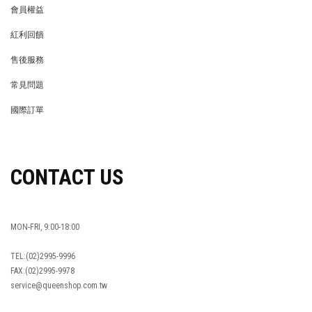
會員權益
MEMBER
紅利回饋
REWARDS POINTS
售後服務
RETURN POLICY
常見問題
FAQ
國際訂單
OVERSEAS ORDERS
CONTACT US
MON-FRI, 9:00-18:00
TEL:(02)2995-9996
FAX:(02)2995-9978
service@queenshop.com.tw