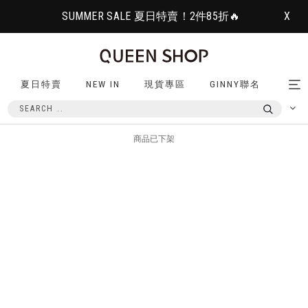
SUMMER SALE 夏日特賣！2件85折🔥
X
夏日特賣
NEW IN
現貨專區
GINNY聯名
Tog
nav
商品已下架