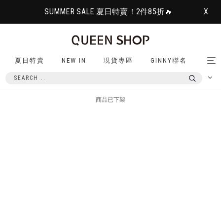
SUMMER SALE 夏日特賣！2件85折🔥
X
夏日特賣
NEW IN
現貨專區
GINNY聯名
Tog
nav
商品已下架