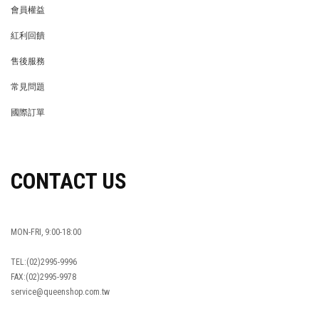
會員權益
MEMBER
紅利回饋
REWARDS POINTS
售後服務
RETURN POLICY
常見問題
FAQ
國際訂單
OVERSEAS ORDERS
CONTACT US
MON-FRI, 9:00-18:00
TEL:(02)2995-9996
FAX:(02)2995-9978
service@queenshop.com.tw