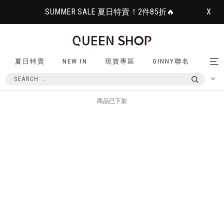
SUMMER SALE 夏日特賣！2件85折🔥
X
夏日特賣
NEW IN
現貨專區
GINNY聯名
Tog
nav
商品已下架