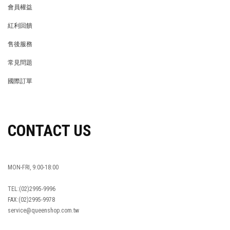
會員權益
MEMBER
紅利回饋
REWARDS POINTS
售後服務
RETURN POLICY
常見問題
FAQ
國際訂單
OVERSEAS ORDERS
CONTACT US
MON-FRI, 9:00-18:00
TEL:(02)2995-9996
FAX:(02)2995-9978
service@queenshop.com.tw