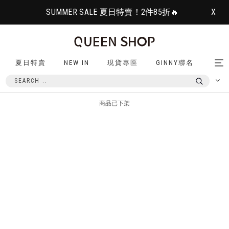
SUMMER SALE 夏日特賣！2件85折🔥
X
夏日特賣
NEW IN
現貨專區
GINNY聯名
Tog
nav
商品已下架