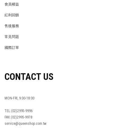
會員權益
MEMBER
紅利回饋
REWARDS POINTS
售後服務
RETURN POLICY
常見問題
FAQ
國際訂單
OVERSEAS ORDERS
CONTACT US
MON-FRI, 9:00-18:00
TEL:(02)2995-9996
FAX:(02)2995-9978
service@queenshop.com.tw