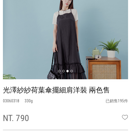
光澤紗紗荷葉傘擺細肩洋裝 兩色售
03060318
330
已銷售195件
NT. 790
W