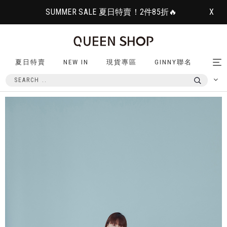
SUMMER SALE 夏日特賣！2件85折🔥
X
夏日特賣
NEW IN
現貨專區
GINNY聯名
Tog
nav