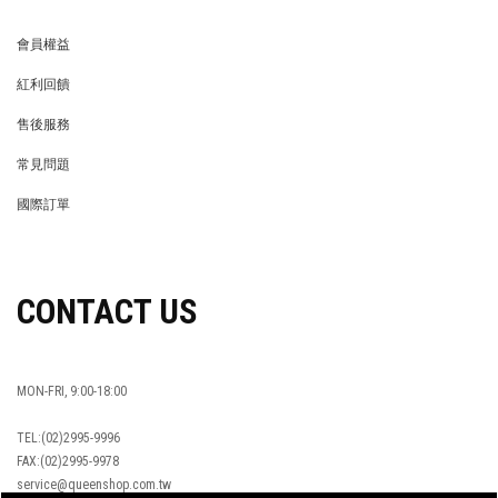
會員權益
MEMBER
紅利回饋
REWARDS POINTS
售後服務
RETURN POLICY
常見問題
FAQ
國際訂單
OVERSEAS ORDERS
CONTACT US
MON-FRI, 9:00-18:00
TEL:(02)2995-9996
FAX:(02)2995-9978
service@queenshop.com.tw