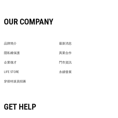
OUR COMPANY
品牌簡介
最新消息
BRAND STORY
NEWS
隱私權保護
異業合作
PRIVACY POLICY
BRAND COOPERATION
企業徵才
門市資訊
WE’RE HIRING!
STORE
LIFE STORE
永續發展
LIFE STORE
永續發展
穿搭特派員招募
穿搭特派員招募
GET HELP