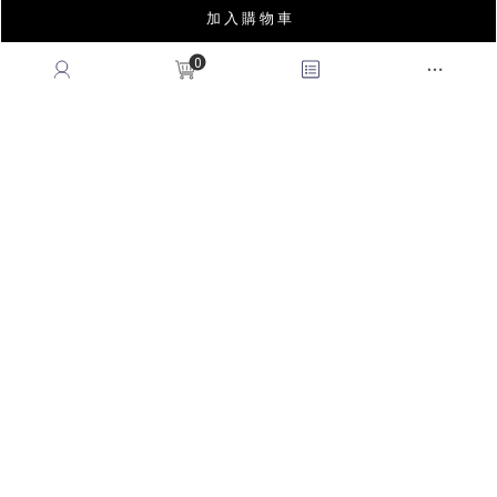
加 入 購 物 車
0
INSTAGRAM
LINE
FACEBOOK
APP
YOUTUBE
LOOKBOOK
BLOG
薩摩亞商皇后國際有限公司台灣分公司｜統編53678183
© 2026
QUEENSHOP
. All Rights Reserved