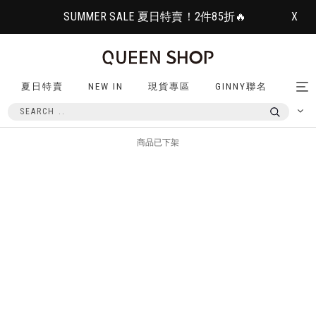
SUMMER SALE 夏日特賣！2件85折🔥
X
夏日特賣
NEW IN
現貨專區
GINNY聯名
Tog
nav
商品已下架