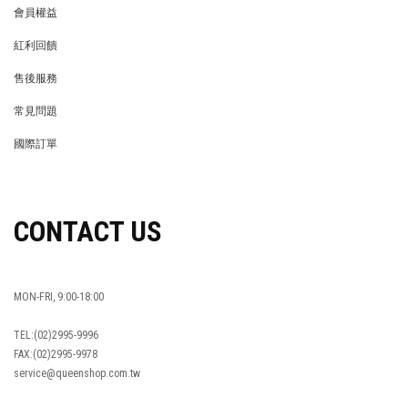
會員權益
MEMBER
紅利回饋
REWARDS POINTS
售後服務
RETURN POLICY
常見問題
FAQ
國際訂單
OVERSEAS ORDERS
CONTACT US
MON-FRI, 9:00-18:00
TEL:(02)2995-9996
FAX:(02)2995-9978
service@queenshop.com.tw