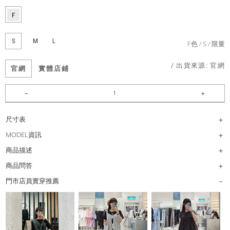
S
M
L
F色
S
限量
/ 出貨來源:
官網
官網
實體店鋪
尺寸表
MODEL資訊
商品描述
商品問答
門市店員實穿推薦