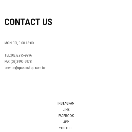
CONTACT US
MON-FRI, 9:00-18:00
TEL:(02)2995-9996
FAX:(02)2995-9978
service@queenshop.com.tw
INSTAGRAM
LINE
FACEBOOK
APP
YOUTUBE