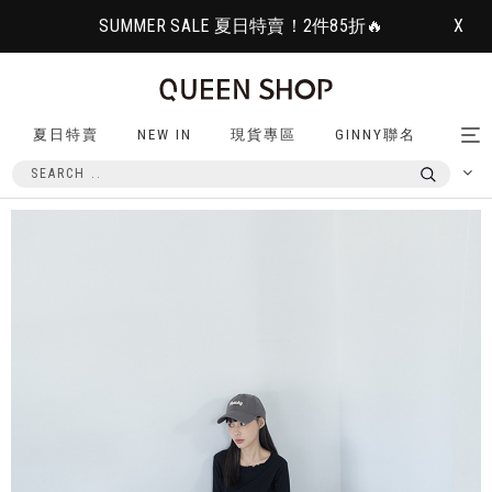
SUMMER SALE 夏日特賣！2件85折🔥
X
夏日特賣
NEW IN
現貨專區
GINNY聯名
Tog
nav