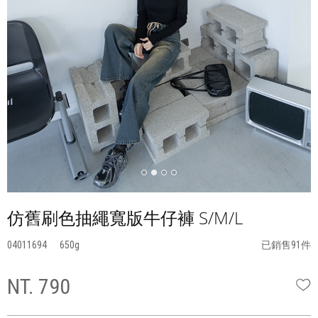
仿舊刷色抽繩寬版牛仔褲 S/M/L
04011694
650
已銷售91件
NT. 790
W