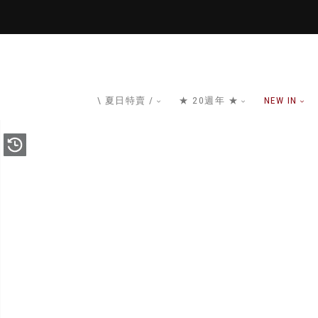
\ 夏日特賣 /
★ 20週年 ★
NEW IN