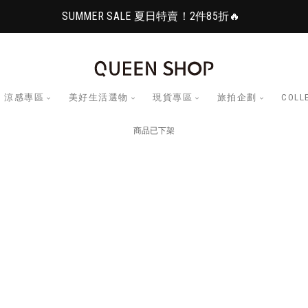
SUMMER SALE 夏日特賣！2件85折🔥
涼感專區
美好生活選物
現貨專區
旅拍企劃
COLL
商品已下架