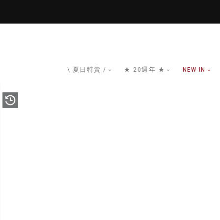
\ 夏日特賣 /
★ 20週年 ★
NEW IN