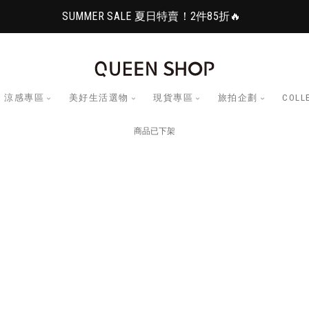
SUMMER SALE 夏日特賣！2件85折🔥
涼感專區
美好生活選物
現貨專區
旅拍企劃
COLL
商品已下架