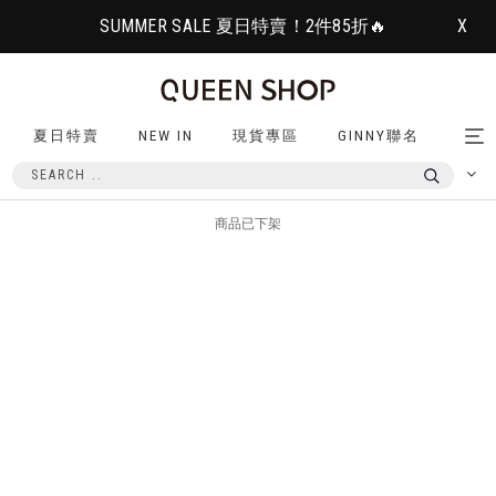
SUMMER SALE 夏日特賣！2件85折🔥
X
夏日特賣
NEW IN
現貨專區
GINNY聯名
Tog
nav
商品已下架