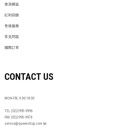
會員權益
MEMBER
紅利回饋
REWARDS POINTS
售後服務
RETURN POLICY
常見問題
FAQ
國際訂單
OVERSEAS ORDERS
CONTACT US
MON-FRI, 9:00-18:00
TEL:(02)2995-9996
FAX:(02)2995-9978
service@queenshop.com.tw