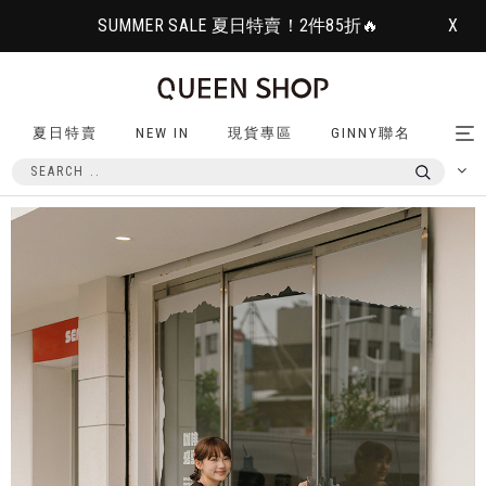
SUMMER SALE 夏日特賣！2件85折🔥
X
夏日特賣
NEW IN
現貨專區
GINNY聯名
Tog
nav