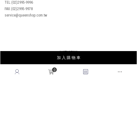
CONTACT US
MON-FRI, 9:00-18:00
TEL:(02)2995-9996
FAX:(02)2995-9978
service@queenshop.com.tw
加 入 購 物 車
0
INSTAGRAM
LINE
FACEBOOK
APP
YOUTUBE
LOOKBOOK
BLOG