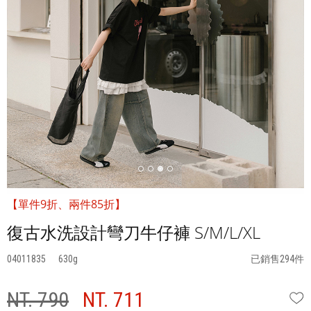
【單件9折、兩件85折】
復古水洗設計彎刀牛仔褲 S/M/L/XL
04011835
630
已銷售294件
NT. 790
NT. 711
W