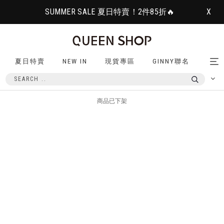
SUMMER SALE 夏日特賣！2件85折🔥
X
夏日特賣
NEW IN
現貨專區
GINNY聯名
Tog
nav
商品已下架