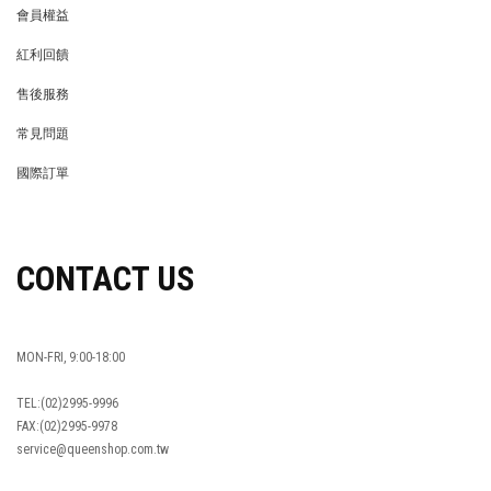
會員權益
MEMBER
紅利回饋
REWARDS POINTS
售後服務
RETURN POLICY
常見問題
FAQ
國際訂單
OVERSEAS ORDERS
CONTACT US
MON-FRI, 9:00-18:00
TEL:(02)2995-9996
FAX:(02)2995-9978
service@queenshop.com.tw