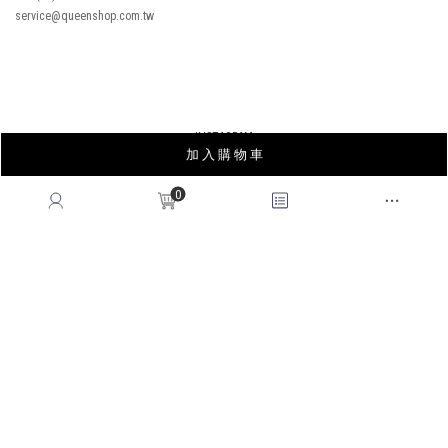
service@queenshop.com.tw
INSTAGRAM
加 入 購 物 車
LINE
FACEBOOK
0
APP
YOUTUBE
LOOKBOOK
BLOG
薩摩亞商皇后國際有限公司台灣分公司｜統編53678183
© 2026
QUEENSHOP
. All Rights Reserved