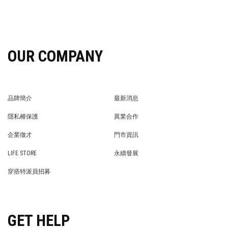
OUR COMPANY
品牌簡介
最新消息
BRAND STORY
NEWS
隱私權保護
異業合作
PRIVACY POLICY
BRAND COOPERATION
企業徵才
門市資訊
WE’RE HIRING!
STORE
LIFE STORE
永續發展
LIFE STORE
永續發展
穿搭特派員招募
穿搭特派員招募
GET HELP