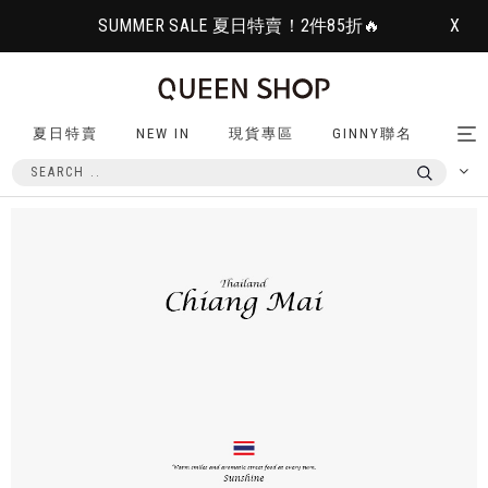
SUMMER SALE 夏日特賣！2件85折🔥
X
夏日特賣
NEW IN
現貨專區
GINNY聯名
Tog
nav