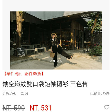
【單件9折、兩件85折】
鏤空織紋雙口袋短袖襯衫 三色售
01025540
250
已銷售345件
NT. 590
NT. 531
W