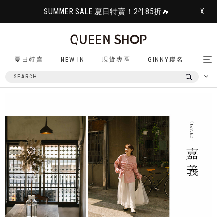
SUMMER SALE 夏日特賣！2件85折🔥
X
夏日特賣
NEW IN
現貨專區
GINNY聯名
Tog
nav