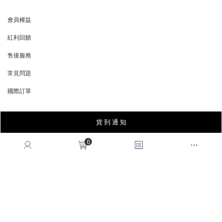
會員權益
MEMBER
紅利回饋
REWARDS POINTS
售後服務
RETURN POLICY
常見問題
FAQ
國際訂單
OVERSEAS ORDERS
貨 到 通 知
CONTACT US
0
MON-FRI, 9:00-18:00
TEL:(02)2995-9996
FAX:(02)2995-9978
service@queenshop.com.tw