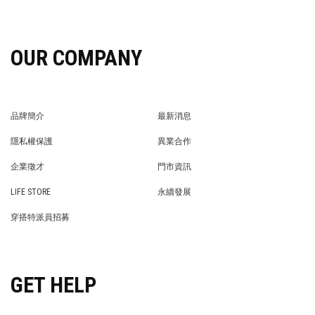
OUR COMPANY
品牌簡介
最新消息
BRAND STORY
NEWS
隱私權保護
異業合作
PRIVACY POLICY
BRAND COOPERATION
企業徵才
門市資訊
WE’RE HIRING!
STORE
LIFE STORE
永續發展
LIFE STORE
永續發展
穿搭特派員招募
穿搭特派員招募
GET HELP