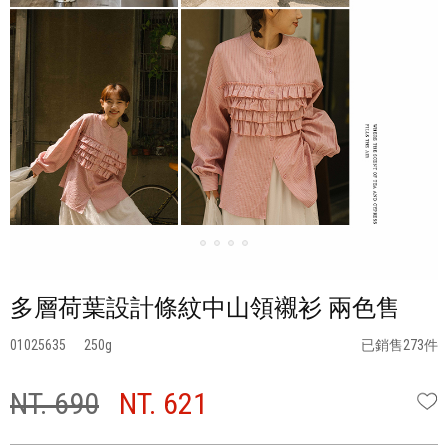
多層荷葉設計條紋中山領襯衫 兩色售
01025635
250
已銷售273件
NT. 690
NT. 621
W