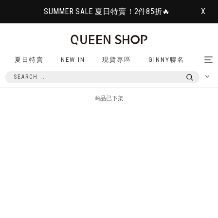
SUMMER SALE 夏日特賣！2件85折🔥
X
夏日特賣
NEW IN
現貨專區
GINNY聯名
Tog
nav
商品已下架