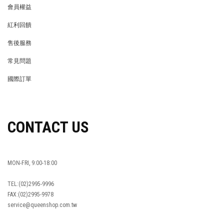
會員權益
MEMBER
紅利回饋
REWARDS POINTS
售後服務
RETURN POLICY
常見問題
FAQ
國際訂單
OVERSEAS ORDERS
CONTACT US
MON-FRI, 9:00-18:00
TEL:(02)2995-9996
FAX:(02)2995-9978
service@queenshop.com.tw