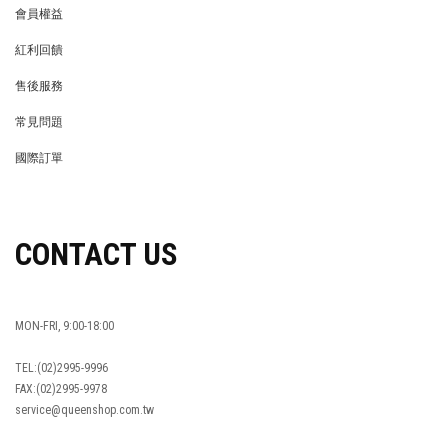
會員權益
MEMBER
紅利回饋
REWARDS POINTS
售後服務
RETURN POLICY
常見問題
FAQ
國際訂單
OVERSEAS ORDERS
CONTACT US
MON-FRI, 9:00-18:00
TEL:(02)2995-9996
FAX:(02)2995-9978
service@queenshop.com.tw