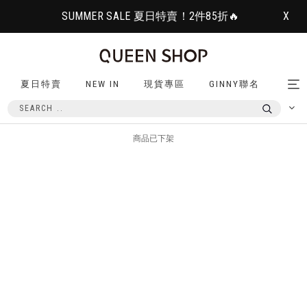
SUMMER SALE 夏日特賣！2件85折🔥
X
夏日特賣
NEW IN
現貨專區
GINNY聯名
Tog
nav
商品已下架