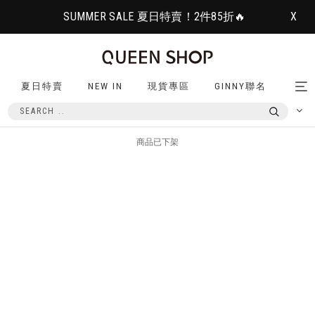
SUMMER SALE 夏日特賣！2件85折🔥
X
夏日特賣
NEW IN
現貨專區
GINNY聯名
Tog
nav
商品已下架