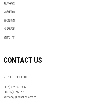
會員權益
MEMBER
紅利回饋
REWARDS POINTS
售後服務
RETURN POLICY
常見問題
FAQ
國際訂單
OVERSEAS ORDERS
CONTACT US
MON-FRI, 9:00-18:00
TEL:(02)2995-9996
FAX:(02)2995-9978
service@queenshop.com.tw