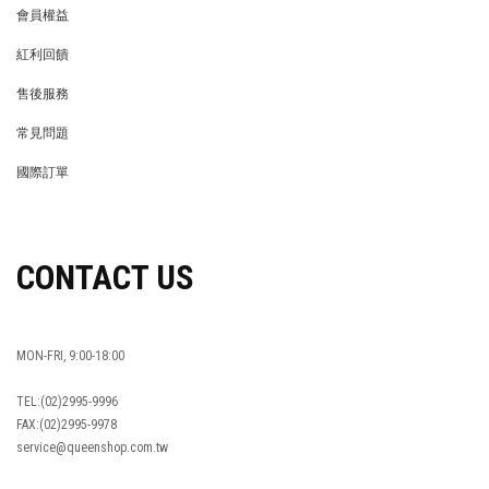
會員權益
MEMBER
紅利回饋
REWARDS POINTS
售後服務
RETURN POLICY
常見問題
FAQ
國際訂單
OVERSEAS ORDERS
CONTACT US
MON-FRI, 9:00-18:00
TEL:(02)2995-9996
FAX:(02)2995-9978
service@queenshop.com.tw