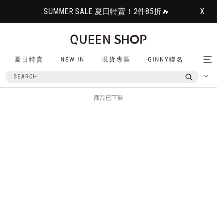
SUMMER SALE 夏日特賣！2件85折🔥
X
夏日特賣
NEW IN
現貨專區
GINNY聯名
Tog
nav
商品已下架