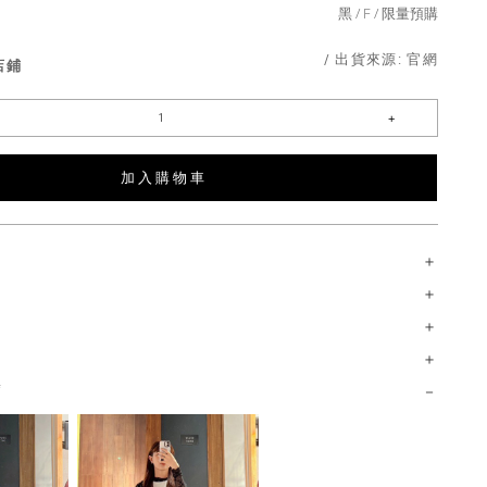
黑
F
限量預購
/ 出貨來源:
官網
店鋪
加 入 購 物 車
薦