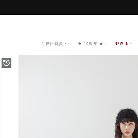
\ 夏日特賣 /
★ 20週年 ★
NEW IN