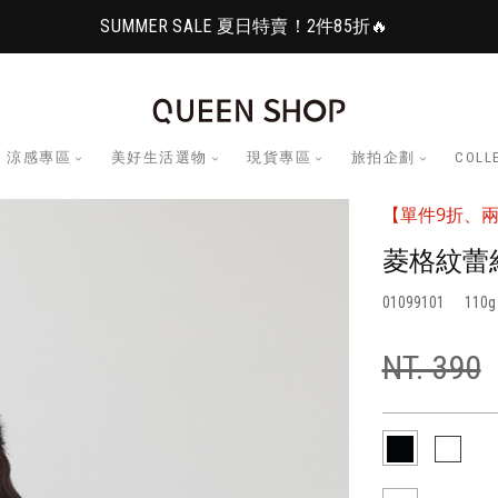
SUMMER SALE 夏日特賣！2件85折🔥
涼感專區
美好生活選物
現貨專區
旅拍企劃
COLL
【單件9折、兩
菱格紋蕾
01099101
110
NT. 390