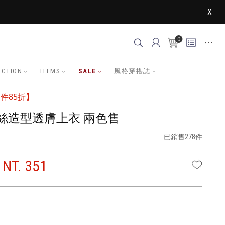
X
0
ECTION
ITEMS
SALE
風格穿搭誌
件85折】
絲造型透膚上衣 兩色售
已銷售278件
NT. 351
WISHLI