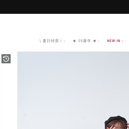
\ 夏日特賣 /
★ 20週年 ★
NEW IN