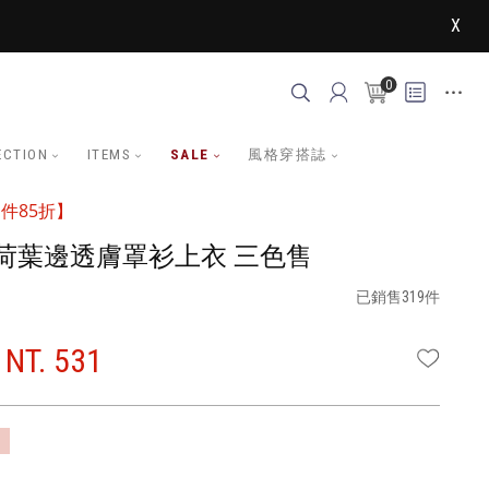
X
0
ECTION
ITEMS
SALE
風格穿搭誌
件85折】
荷葉邊透膚罩衫上衣 三色售
已銷售319件
NT. 531
WISHLI