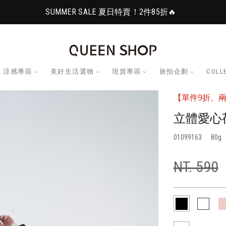
SUMMER SALE 夏日特賣！2件85折🔥
涼感專區
美好生活選物
現貨專區
旅拍企劃
COLL
【單件9折、兩
立體愛心
01099163
80
NT. 590