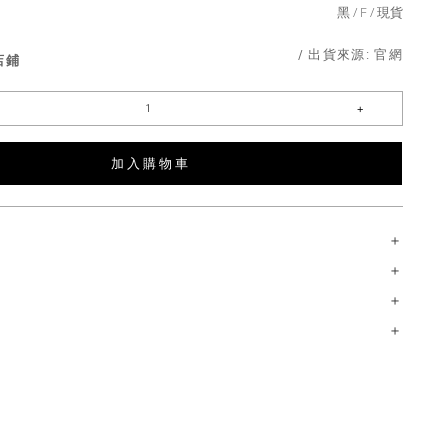
黑
F
現貨
/ 出貨來源:
官網
店鋪
加 入 購 物 車