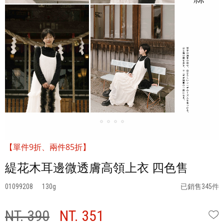
【單件9折、兩件85折】
緹花木耳邊微透膚高領上衣 四色售
01099208
130
已銷售345件
NT. 390
NT. 351
W