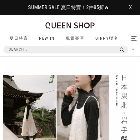
SUMMER SALE 夏日特賣！2件85折🔥
X
夏日特賣
NEW IN
現貨專區
GINNY聯名
Tog
nav