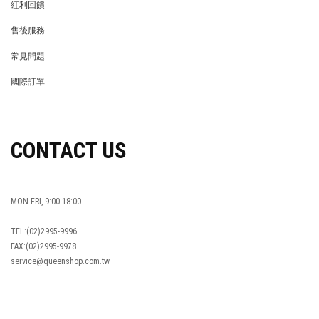
紅利回饋
REWARDS POINTS
售後服務
RETURN POLICY
常見問題
FAQ
國際訂單
OVERSEAS ORDERS
CONTACT US
MON-FRI, 9:00-18:00
TEL:(02)2995-9996
FAX:(02)2995-9978
service@queenshop.com.tw