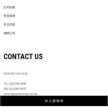
MEMBER
紅利回饋
REWARDS POINTS
售後服務
RETURN POLICY
常見問題
FAQ
國際訂單
OVERSEAS ORDERS
CONTACT US
MON-FRI, 9:00-18:00
TEL:(02)2995-9996
FAX:(02)2995-9978
service@queenshop.com.tw
加 入 購 物 車