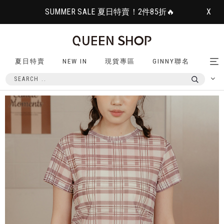
SUMMER SALE 夏日特賣！2件85折🔥
X
夏日特賣
NEW IN
現貨專區
GINNY聯名
Tog
nav