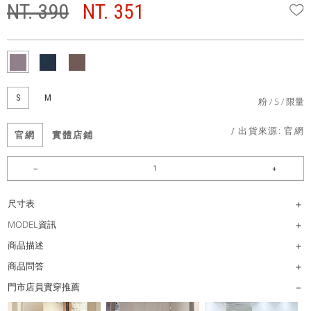
NT. 390
NT. 351
W
S
M
粉
S
限量
/ 出貨來源:
官網
官網
實體店鋪
尺寸表
MODEL資訊
商品描述
商品問答
門市店員實穿推薦