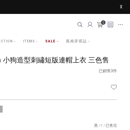
X
0
ECTION
ITEMS
SALE
風格穿搭誌
nia 小狗造型刺繡短版連帽上衣 三色售
已銷售3件
WISHLI
黑
F
已售完