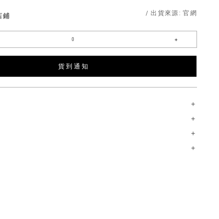
/ 出貨來源:
官網
店鋪
貨 到 通 知