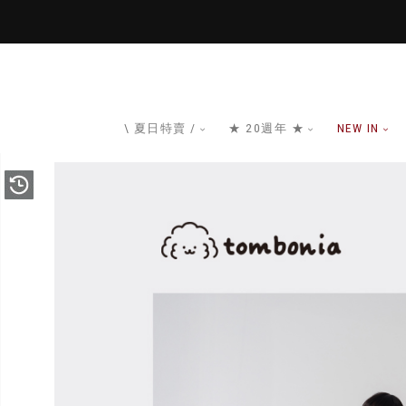
\ 夏日特賣 /
★ 20週年 ★
NEW IN