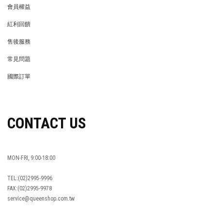
會員權益
MEMBER
紅利回饋
REWARDS POINTS
售後服務
RETURN POLICY
常見問題
FAQ
國際訂單
OVERSEAS ORDERS
CONTACT US
MON-FRI, 9:00-18:00
TEL:(02)2995-9996
FAX:(02)2995-9978
service@queenshop.com.tw