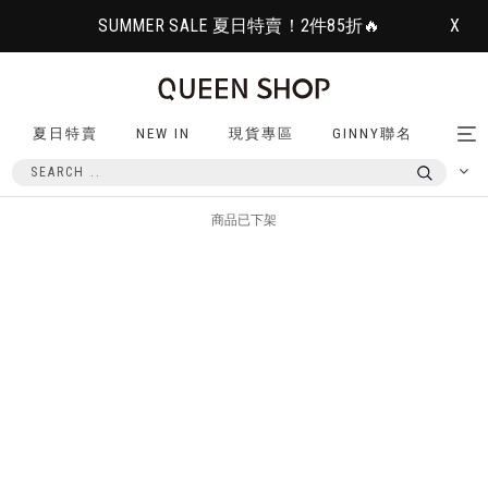
SUMMER SALE 夏日特賣！2件85折🔥
X
夏日特賣
NEW IN
現貨專區
GINNY聯名
Tog
nav
商品已下架