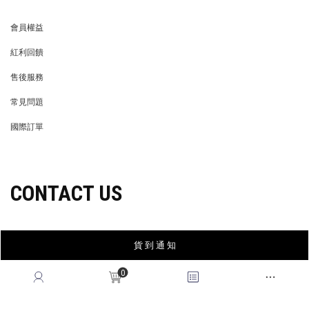
會員權益
MEMBER
紅利回饋
REWARDS POINTS
售後服務
RETURN POLICY
常見問題
FAQ
國際訂單
OVERSEAS ORDERS
CONTACT US
MON-FRI, 9:00-18:00
貨 到 通 知
TEL:(02)2995-9996
0
FAX:(02)2995-9978
service@queenshop.com.tw