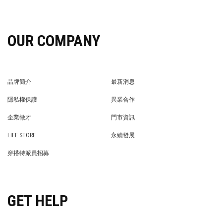
OUR COMPANY
品牌簡介
最新消息
BRAND STORY
NEWS
隱私權保護
異業合作
PRIVACY POLICY
BRAND COOPERATION
企業徵才
門市資訊
WE’RE HIRING!
STORE
LIFE STORE
永續發展
LIFE STORE
永續發展
穿搭特派員招募
穿搭特派員招募
GET HELP