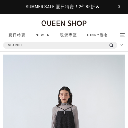
SUMMER SALE 夏日特賣！2件85折🔥
X
夏日特賣
NEW IN
現貨專區
GINNY聯名
Tog
nav