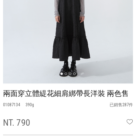
兩面穿立體緹花細肩綁帶長洋裝 兩色售
01087134
390
已銷售287件
NT. 790
W