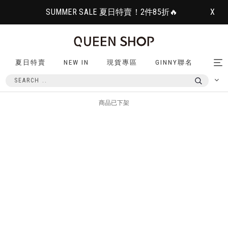
SUMMER SALE 夏日特賣！2件85折🔥
X
夏日特賣
NEW IN
現貨專區
GINNY聯名
Tog
nav
商品已下架