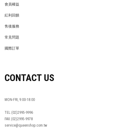
會員權益
MEMBER
紅利回饋
REWARDS POINTS
售後服務
RETURN POLICY
常見問題
FAQ
國際訂單
OVERSEAS ORDERS
CONTACT US
MON-FRI, 9:00-18:00
TEL:(02)2995-9996
FAX:(02)2995-9978
service@queenshop.com.tw