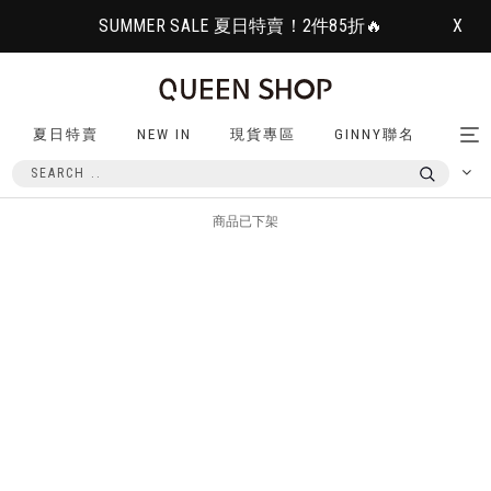
SUMMER SALE 夏日特賣！2件85折🔥
X
夏日特賣
NEW IN
現貨專區
GINNY聯名
Tog
nav
商品已下架