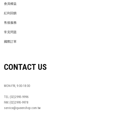
會員權益
MEMBER
紅利回饋
REWARDS POINTS
售後服務
RETURN POLICY
常見問題
FAQ
國際訂單
OVERSEAS ORDERS
CONTACT US
MON-FRI, 9:00-18:00
TEL:(02)2995-9996
FAX:(02)2995-9978
service@queenshop.com.tw