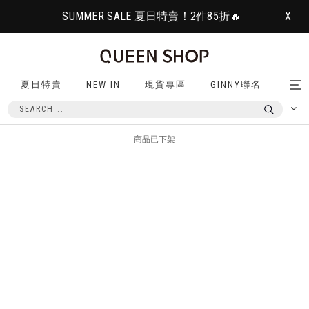
SUMMER SALE 夏日特賣！2件85折🔥
X
夏日特賣
NEW IN
現貨專區
GINNY聯名
Tog
nav
商品已下架