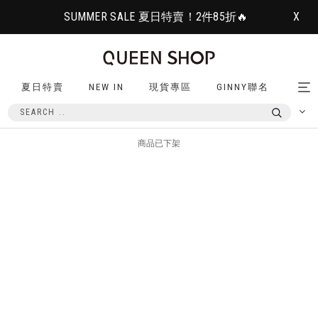
SUMMER SALE 夏日特賣！2件85折🔥
X
夏日特賣
NEW IN
現貨專區
GINNY聯名
Tog
nav
商品已下架