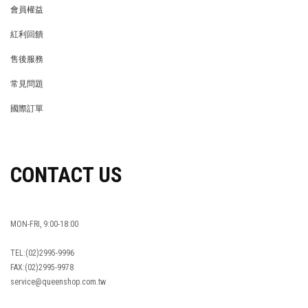
會員權益
MEMBER
紅利回饋
REWARDS POINTS
售後服務
RETURN POLICY
常見問題
FAQ
國際訂單
OVERSEAS ORDERS
CONTACT US
MON-FRI, 9:00-18:00
TEL:(02)2995-9996
FAX:(02)2995-9978
service@queenshop.com.tw