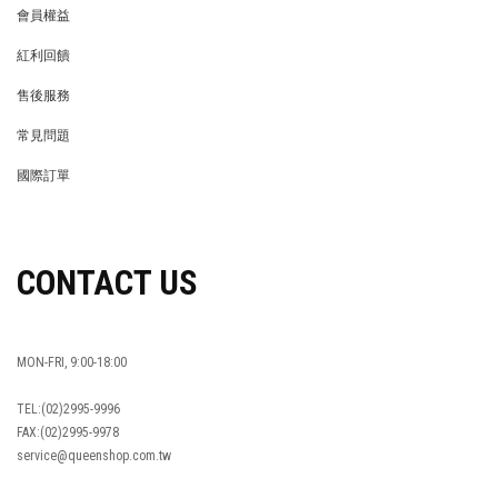
會員權益
MEMBER
紅利回饋
REWARDS POINTS
售後服務
RETURN POLICY
常見問題
FAQ
國際訂單
OVERSEAS ORDERS
CONTACT US
MON-FRI, 9:00-18:00
TEL:(02)2995-9996
FAX:(02)2995-9978
service@queenshop.com.tw