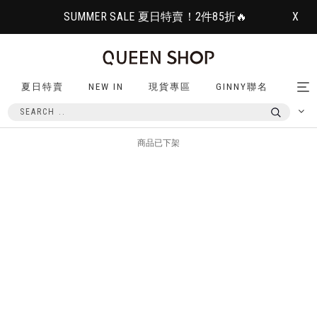
SUMMER SALE 夏日特賣！2件85折🔥
X
夏日特賣
NEW IN
現貨專區
GINNY聯名
Tog
nav
商品已下架