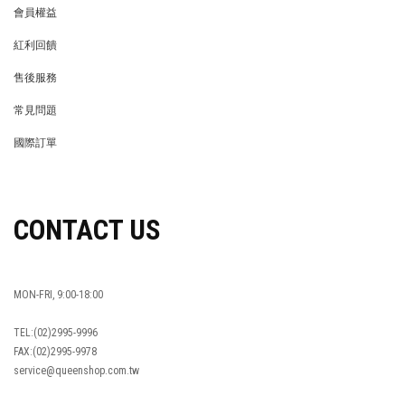
會員權益
MEMBER
紅利回饋
REWARDS POINTS
售後服務
RETURN POLICY
常見問題
FAQ
國際訂單
OVERSEAS ORDERS
CONTACT US
MON-FRI, 9:00-18:00
TEL:(02)2995-9996
FAX:(02)2995-9978
service@queenshop.com.tw