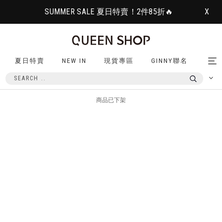
SUMMER SALE 夏日特賣！2件85折🔥
X
夏日特賣
NEW IN
現貨專區
GINNY聯名
Tog
nav
商品已下架