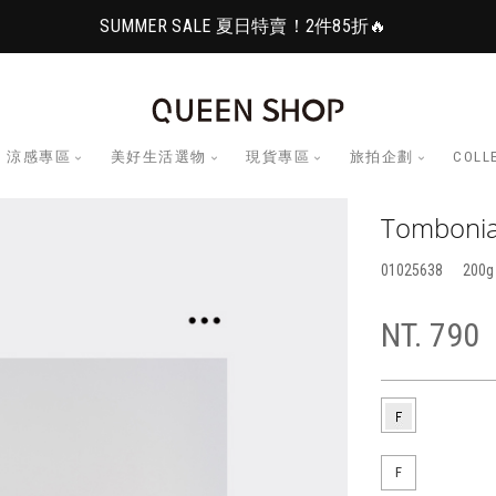
SUMMER SALE 夏日特賣！2件85折🔥
涼感專區
美好生活選物
現貨專區
旅拍企劃
COLL
Tombo
01025638
200
NT. 790
F