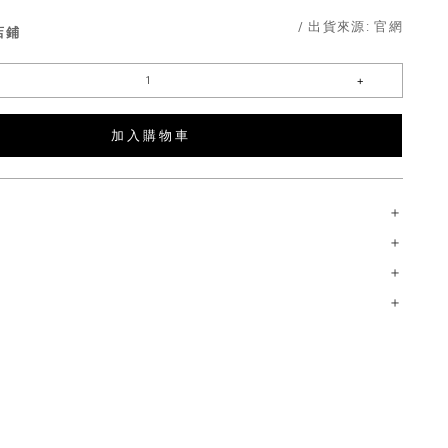
/ 出貨來源:
官網
店鋪
加 入 購 物 車