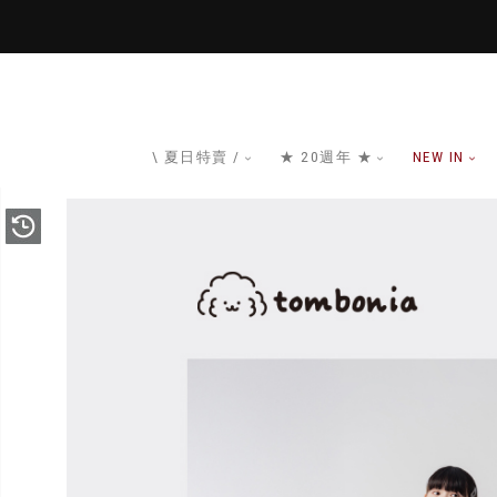
\ 夏日特賣 /
★ 20週年 ★
NEW IN