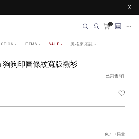
X
0
ECTION
ITEMS
SALE
風格穿搭誌
nia 狗狗印圖條紋寬版襯衫
已銷售4件
WISHLI
F色
F
限量