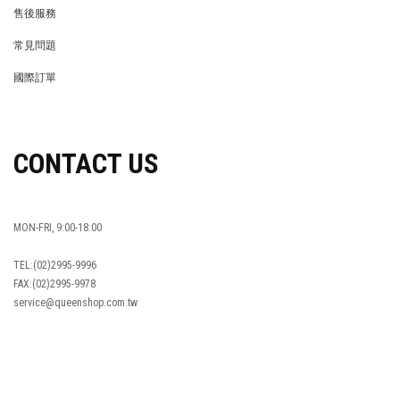
REWARDS POINTS
售後服務
RETURN POLICY
常見問題
FAQ
國際訂單
OVERSEAS ORDERS
CONTACT US
MON-FRI, 9:00-18:00
TEL:(02)2995-9996
FAX:(02)2995-9978
service@queenshop.com.tw