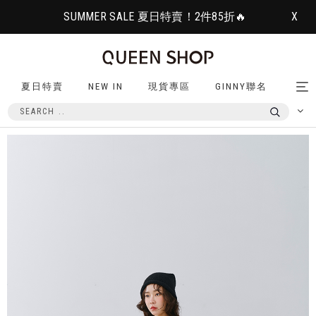
SUMMER SALE 夏日特賣！2件85折🔥
X
夏日特賣
NEW IN
現貨專區
GINNY聯名
Tog
nav