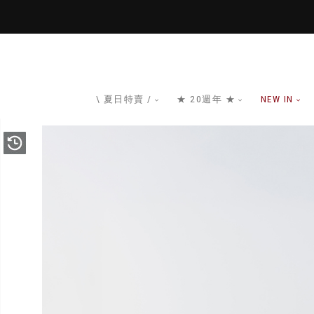
\ 夏日特賣 /
★ 20週年 ★
NEW IN