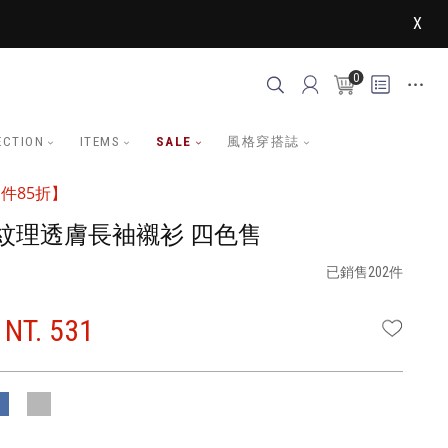
X
0
ECTION
ITEMS
SALE
風格穿搭誌
件85折】
紋理透膚長袖襯衫 四色售
已銷售202件
NT. 531
WISHLI