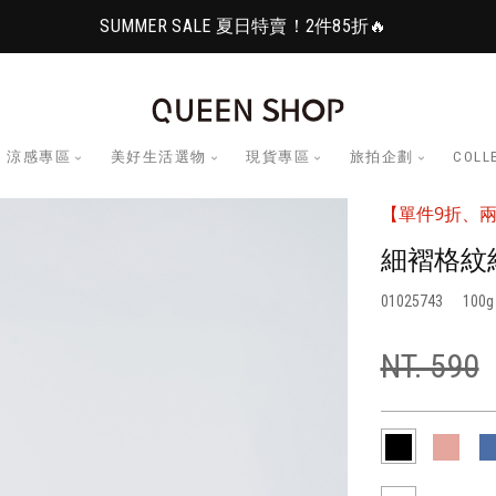
SUMMER SALE 夏日特賣！2件85折🔥
涼感專區
美好生活選物
現貨專區
旅拍企劃
COLL
【單件9折、兩
細褶格紋
01025743
100
NT. 590