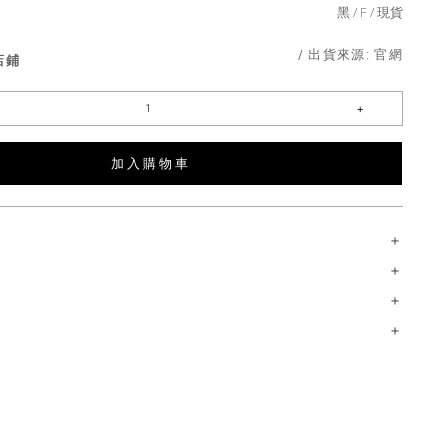
黑
F
現貨
/ 出貨來源:
官網
店鋪
加 入 購 物 車