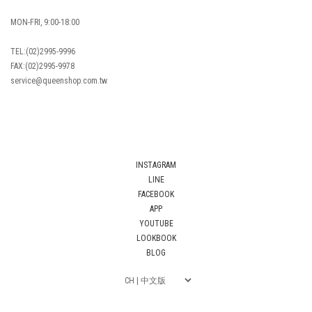
MON-FRI, 9:00-18:00
TEL:(02)2995-9996
FAX:(02)2995-9978
service@queenshop.com.tw
INSTAGRAM
LINE
FACEBOOK
APP
YOUTUBE
LOOKBOOK
BLOG