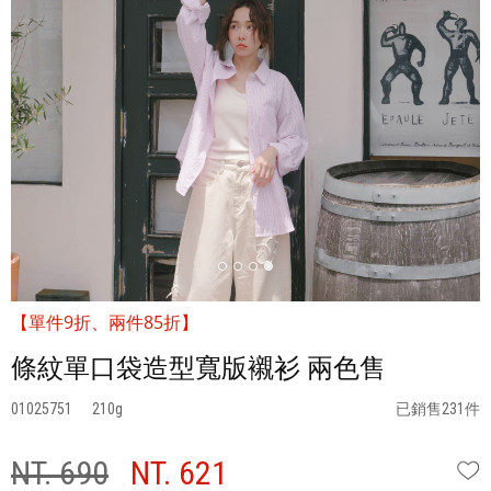
【單件9折、兩件85折】
條紋單口袋造型寬版襯衫 兩色售
01025751
210
已銷售231件
NT. 690
NT. 621
W