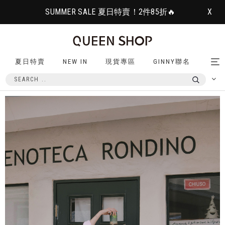
SUMMER SALE 夏日特賣！2件85折🔥
X
夏日特賣
NEW IN
現貨專區
GINNY聯名
Tog
nav