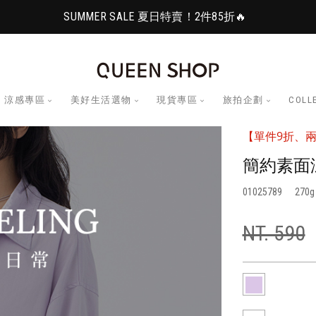
SUMMER SALE 夏日特賣！2件85折🔥
涼感專區
美好生活選物
現貨專區
旅拍企劃
COLL
【單件9折、兩
簡約素面
01025789
270
NT. 590