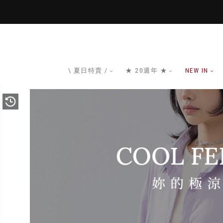
\ 夏日特賣 /
★ 20週年 ★
NEW IN