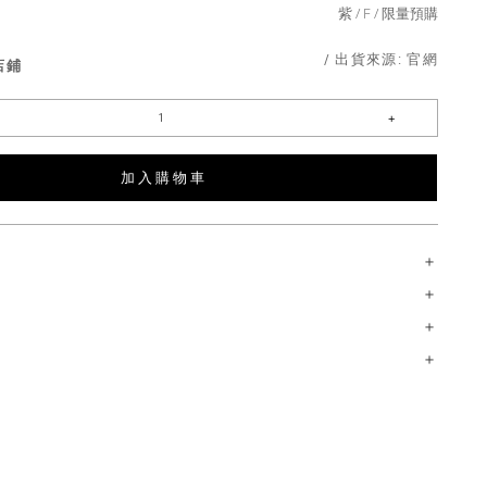
紫
F
限量預購
/ 出貨來源:
官網
店鋪
加 入 購 物 車