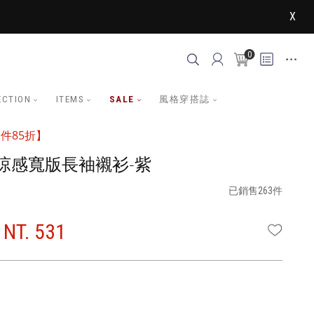
X
0
ECTION
ITEMS
SALE
風格穿搭誌
件85折】
涼感寬版長袖襯衫-紫
已銷售263件
NT. 531
WISHLI